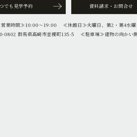
つでも見学予約
資料請求・お問合せ
≪営業時間≫
10:00〜19:00
≪休館日≫
火曜日、第2・第4水曜
0-0802 群馬県高崎市並榎町135-5
≪駐車場≫
建物の向かい