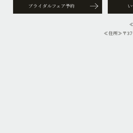
ブライダルフェア予約
い
≪住所≫
〒37