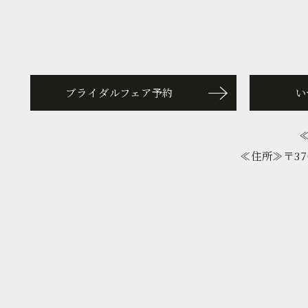
ブライダルフェア予約
い
≪住所≫
〒37