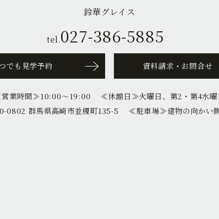
鈴華グレイス
027-386-5885
tel.
つでも見学予約
資料請求・お問合せ
≪営業時間≫
10:00〜19:00
≪休館日≫
火曜日、第2・第4水曜
0-0802 群馬県高崎市並榎町135-5
≪駐車場≫
建物の向かい