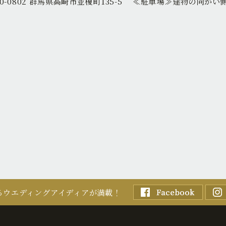
0-0802 群馬県高崎市並榎町135-5
≪駐車場≫
建物の向かい
るウエディングアイディアが満載！