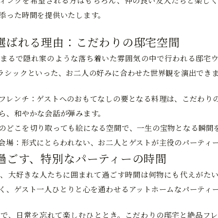
ィングを希望される方はもちろん、仲の良い友人たちと楽しく
添った時間を提供いたします。
選ばれる理由：こだわりの邸宅空間
まるで隠れ家のような落ち着いた雰囲気の中で行われる邸宅ウ
ラシックといった、お二人の好みに合わせた世界観を演出でき
フレンチ：
ゲストへのおもてなしの要となる料理は、こだわり
ら、和やかな会話が弾みます。
のどこを切り取っても絵になる空間で、一生の宝物となる瞬間
会場：
形式にとらわれない、お二人とゲストが主役のパーティ
過ごす、特別なパーティーの時間
、大好きな人たちに囲まれて過ごす時間は何物にも代えがたい
く、ゲスト一人ひとりと心を通わせるアットホームなパーティ
で、日常を忘れて楽しむひととき。こだわりの邸宅と絶品フレ