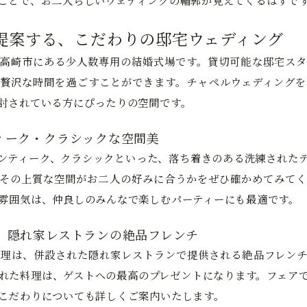
ことで、お二人らしいウェディングの輪郭が見えてくるはずで
提案する、こだわりの邸宅ウェディング
高崎市にある少人数専用の結婚式場です。貸切可能な邸宅スタ
贅沢な時間を過ごすことができます。チャペルウェディングを
討されている方にぴったりの空間です。
ィーク・クラシックな空間美
ンティーク、クラシックといった、落ち着きのある洗練された
その上質な空間がお二人の好みに合うかをぜひ確かめてみてく
雰囲気は、仲良しのみんなで楽しむパーティーにも最適です。
、隠れ家レストランの絶品フレンチ
理は、併設された隠れ家レストランで提供される絶品フレンチ
れた料理は、ゲストへの最高のプレゼントになります。フェア
こだわりについても詳しくご案内いたします。