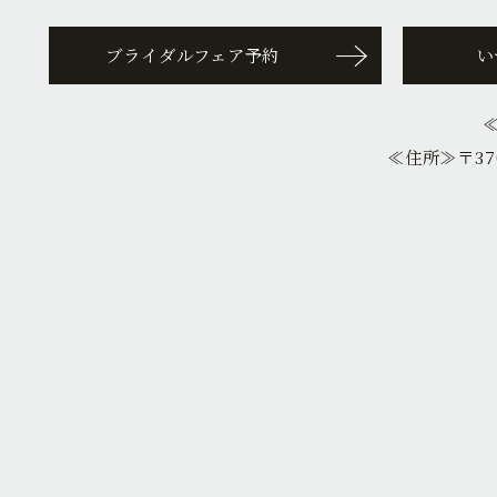
ブライダルフェア予約
い
≪住所≫
〒37