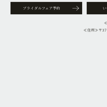
ブライダルフェア予約
い
≪住所≫
〒37