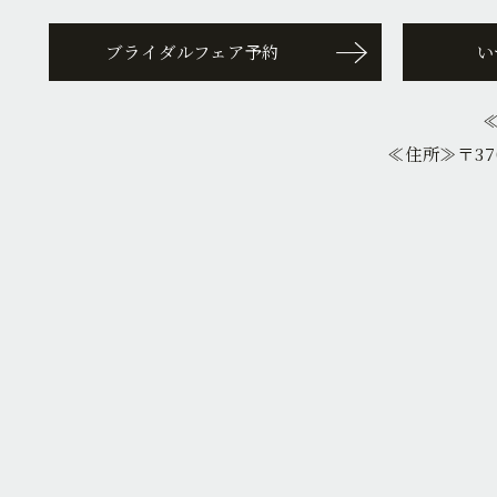
ブライダルフェア予約
い
≪住所≫
〒37