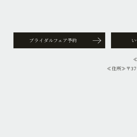
ブライダルフェア予約
い
≪住所≫
〒37