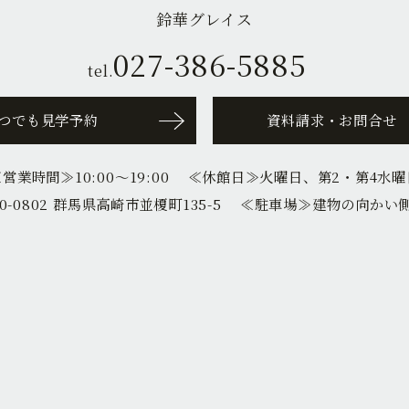
鈴華グレイス
027-386-5885
tel.
つでも見学予約
資料請求・お問合せ
≪営業時間≫
10:00〜19:00
≪休館日≫
火曜日、第2・第4水曜
0-0802 群馬県高崎市並榎町135-5
≪駐車場≫
建物の向かい