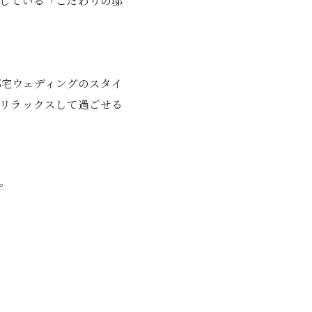
している「こだわりの邸
宅ウェディングのスタイ
リラックスして過ごせる
。
。