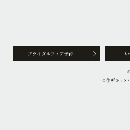
ブライダルフェア予約
い
≪住所≫
〒37