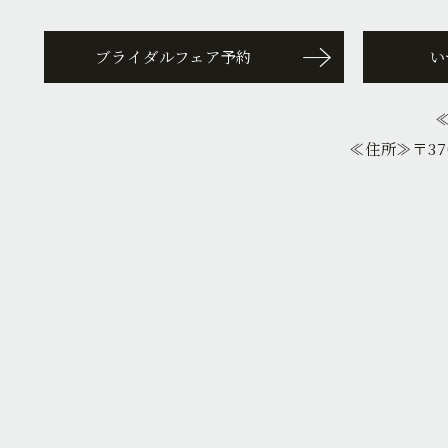
ブライダルフェア予約
い
≪住所≫
〒37