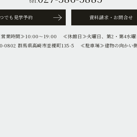
tel.
つでも見学予約
資料請求・お問合せ
≪営業時間≫
10:00〜19:00
≪休館日≫
火曜日、第2・第4水曜
0-0802 群馬県高崎市並榎町135-5
≪駐車場≫
建物の向かい