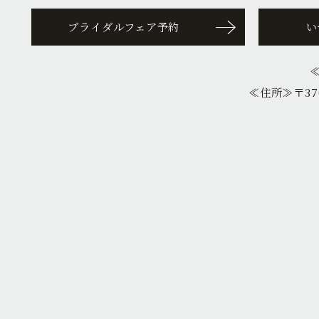
ブライダルフェア予約
い
≪住所≫
〒37